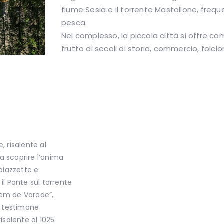
fiume Sesia e il torrente Mastallone, freq
pesca.
Nel complesso, la piccola città si offre co
frutto di secoli di storia, commercio, folc
e, risalente al
a scoprire l’anima
 piazzette e
il Ponte sul torrente
ntem de Varade”,
e testimone
isalente al 1025.