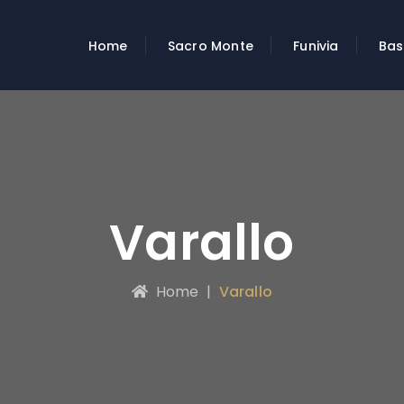
Home
Sacro Monte
Funivia
Bas
Varallo
Home
|
Varallo