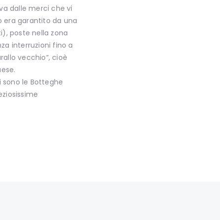
va dalle merci che vi
 era garantito da una
i), poste nella zona
za interruzioni fino a
rallo vecchio”, cioè
aese.
ti sono le Botteghe
eziosissime