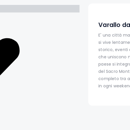
Varallo da
E' una città ma
si vive lentame
storico, eventi 
che uniscono na
paese si integ
del Sacro Mont
completo tra art
in ogni weekend